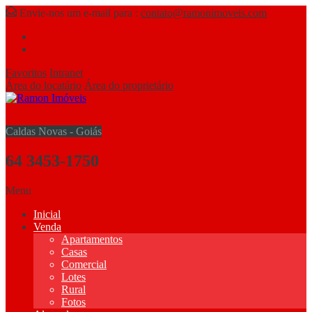
Envie-nos um e-mail para :
contato@ramonimoveis.com
Favoritos
Intranet
Área do locatário
Área do proprietário
Caldas Novas - Goiás
64 3453-1750
Menu
Inicial
Venda
Apartamentos
Casas
Comercial
Lotes
Rural
Fotos