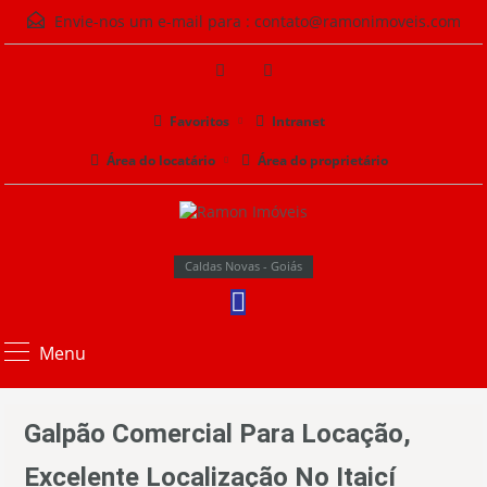
Envie-nos um e-mail para :
contato@ramonimoveis.com
Favoritos
Intranet
Área do locatário
Área do proprietário
Caldas Novas - Goiás
Menu
Galpão Comercial Para Locação,
Excelente Localização No Itaicí